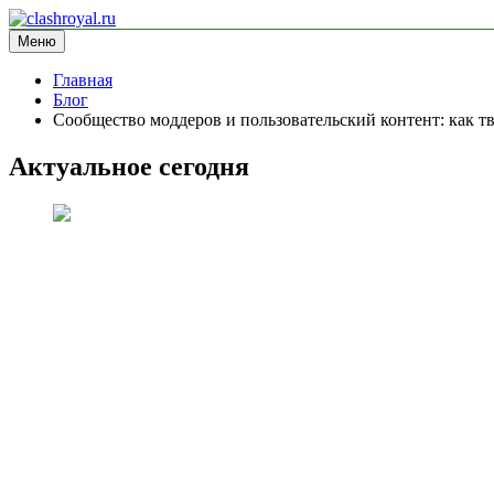
Перейти
к
Меню
clashroyal.ru
информационный сайт
содержимому
Главная
Блог
Сообщество моддеров и пользовательский контент: как т
Актуальное сегодня