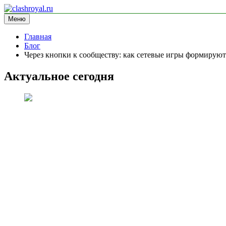
Перейти
к
Меню
clashroyal.ru
информационный сайт
содержимому
Главная
Блог
Через кнопки к сообществу: как сетевые игры формирую
Актуальное сегодня