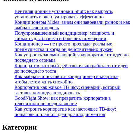
Вентиляционные установки Shuft: как выбрать,
установить и эксплуатировать эффективно
Кондиционеры Midea: зачем они завоевали рынок и как
выбрать свою модель
Полупромышленный кондиционер: мощность и
гибкость для бизнеса и больших помещений
Кондиционер — не просто прохлада: реальные
преимущества и когда он действительно нужен
Как устроить запоминающийся корпоратив: от идеи до
последнего огонька
Корпоратив, который действительно работает: от идеи
до последнего тоста
Как выбрать и поставить кондиционер в квартире,
чтобы летом жить спокойно
Корпоратив как живое ТВ‑шоу: сценарий, который
заставит команду аплодировать
GoodNight Show: как превратить корпоратив в
телевизионное представление
Как устроить корпоратив как настоящее ТВ‑шоу:
пошаговый план от идеи до аплодисментов
Категории