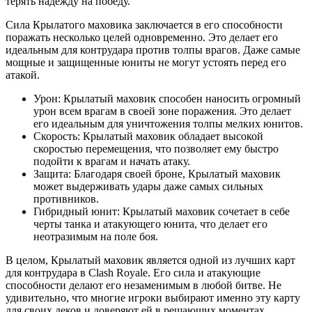
терять надежду на победу.
Сила Крылатого маховика заключается в его способности
поражать несколько целей одновременно. Это делает его
идеальным для контрудара против толпы врагов. Даже самые
мощные и защищенные юниты не могут устоять перед его
атакой.
Урон: Крылатый маховик способен наносить огромный
урон всем врагам в своей зоне поражения. Это делает
его идеальным для уничтожения толпы мелких юнитов.
Скорость: Крылатый маховик обладает высокой
скоростью перемещения, что позволяет ему быстро
подойти к врагам и начать атаку.
Защита: Благодаря своей броне, Крылатый маховик
может выдерживать удары даже самых сильных
противников.
Гибридный юнит: Крылатый маховик сочетает в себе
черты танка и атакующего юнита, что делает его
неотразимым на поле боя.
В целом, Крылатый маховик является одной из лучших карт
для контрудара в Clash Royale. Его сила и атакующие
способности делают его незаменимым в любой битве. Не
удивительно, что многие игроки выбирают именно эту карту
для своих деков и доверяют ей в решающих моментах.