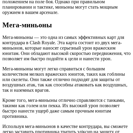
положением на поле боя. Однако при правильном
планировании и тактике, миньоны могут стать мощным
оружием в вашем арсенале.
Мега-миньоны
Мега-миньоны — это одна из самых эффективных карт для
контрудара в Clash Royale. Эта карта состоит из двух мега-
миньонов, которые наносят серьезный урон вражеским
юнитам. Они обладают высокой скоростью передвижения, что
позволяет им быстро подойти к цели и нанести урон.
Мега-миньоны могут легко справиться с большим
количеством мелких вражеских юнитов, таких как гоблины
или скелеты. Они также отлично подходят для защиты от
воздушных атак, так как способны атаковать как воздушных,
так и наземных врагов.
Кроме того, мега-миньоны отлично справляются с танками,
такими как голем или пекка. Их высокий урон позволяет
быстро нанести ущерб даже самым прочным юнитам
противника.
Используя мега-миньонов в качестве контрудара, вы сможете
легко заставить противника тратить эліксир на защиту от