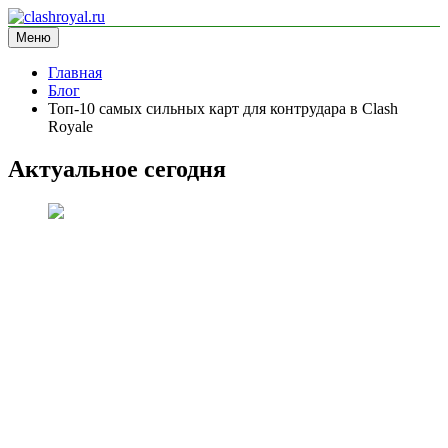
Перейти
к
Меню
clashroyal.ru
информационный сайт
содержимому
Главная
Блог
Топ-10 самых сильных карт для контрудара в Clash
Royale
Актуальное сегодня