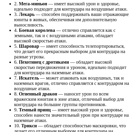
2.
Мега-миньон
— имеет высокий урон и здоровье,
идеально подходит для контрудара на воздушные атаки.
3.
Лекарь
— способен поддерживать ваши отражающие
юниты в живых, обеспечивая им дополнительную
выносливость.
4.
Боевая королева
— отлично справляется как с
земными, так и с воздушными атаками, обладает
высокой скоростью атаки.
5.
Шаровар
— имеет способность телепортироваться,
что делает его прекрасным выбором для контрудара на
разные угрозы.
6.
Пехотинец с дротиками
— обладает высокой
скоростью передвижения и уроном, идеально подходит
для контрудара на наземные атаки.
7.
Искатель
— может атаковать как воздушных, так и
наземных врагов, отлично справляется с контрударом на
воздушные атаки.
8.
Огненный дракон
— наносит урон по всем
вражеским юнитам в зоне атаки, отличный выбор для
контрудара на большие группы противников.
9.
Темный принц
— имеет высокий урон и здоровье,
способен нанести значительный урон при контрударе на
наземные атаки.
10.
Трикси
— обладает способностью маскировки, что
делает его отличным выбором для контрудара на