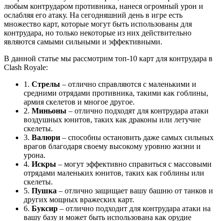
любым контрударом противника, нанеся огромный урон и
ослабляя его атаку. На сегодняшний день в игре есть
множество карт, которые могут быть использованы для
контрудара, но только некоторые из них действительно
являются самыми сильными и эффективными.
В данной статье мы рассмотрим топ-10 карт для контрудара в
Clash Royale:
1.
Стрелы
– отлично справляются с маленькими и
средними отрядами противника, такими как гоблины,
армия скелетов и многое другое.
2.
Миньоны
– отлично подходят для контрудара атаки
воздушных юнитов, таких как драконы или летучие
скелеты.
3.
Валюри
– способны остановить даже самых сильных
врагов благодаря своему высокому уровню жизни и
урона.
4.
Искры
– могут эффективно справиться с массовыми
отрядами маленьких юнитов, таких как гоблины или
скелеты.
5.
Пушка
– отлично защищает вашу башню от танков и
других мощных вражеских карт.
6.
Буксир
– отлично подходит для контрудара атаки на
вашу базу и может быть использована как орудие