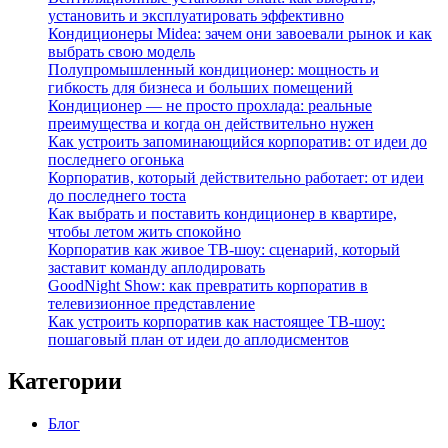
установить и эксплуатировать эффективно
Кондиционеры Midea: зачем они завоевали рынок и как
выбрать свою модель
Полупромышленный кондиционер: мощность и
гибкость для бизнеса и больших помещений
Кондиционер — не просто прохлада: реальные
преимущества и когда он действительно нужен
Как устроить запоминающийся корпоратив: от идеи до
последнего огонька
Корпоратив, который действительно работает: от идеи
до последнего тоста
Как выбрать и поставить кондиционер в квартире,
чтобы летом жить спокойно
Корпоратив как живое ТВ‑шоу: сценарий, который
заставит команду аплодировать
GoodNight Show: как превратить корпоратив в
телевизионное представление
Как устроить корпоратив как настоящее ТВ‑шоу:
пошаговый план от идеи до аплодисментов
Категории
Блог