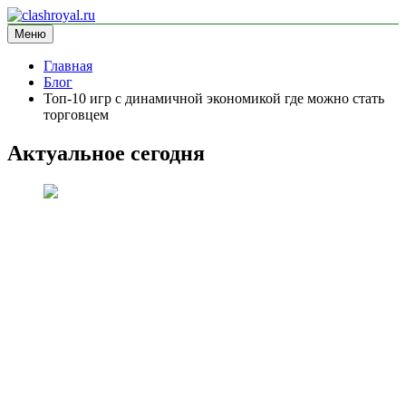
Перейти
к
Меню
clashroyal.ru
информационный сайт
содержимому
Главная
Блог
Топ-10 игр с динамичной экономикой где можно стать
торговцем
Актуальное сегодня