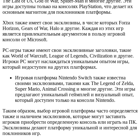
The Last of Us, God of War, Spider-Man и многие другие. Эти
игры доступны только на консолях PlayStation, что делает их
основным магнитом для поклонников платформы.
Xbox также имеет свои эксклюзивы, в числе которых Forza
Horizon, Gears of War, Halo и другие. Каждая из этих игр
является привлекательным аргументом в пользу игровой
консоли от Microsoft.
PC-игры также имеют свои эксклюзивные заголовки, такие
как World of Warcraft, League of Legends, Civilization и другие.
Игроки PC могут наслаждаться уникальным опытом игры,
который недоступен на других платформах.
Игровая платформа Nintendo Switch также известна
своими эксклюзивами, такими как The Legend of Zelda,
Super Mario, Animal Crossing и многие другие. Эти игры
предлагают уникальный геймплей и визуальный опыт,
который доступен только на консоли Nintendo.
Таким образом, выбор игровой платформы часто определяется
также и наличием эксклюзивов, которые могут заставить
игроков приобрести определенную консоль или играть на ПК.
Эксклюзивы делают платформу уникальной и интересной для
поклонников игр.