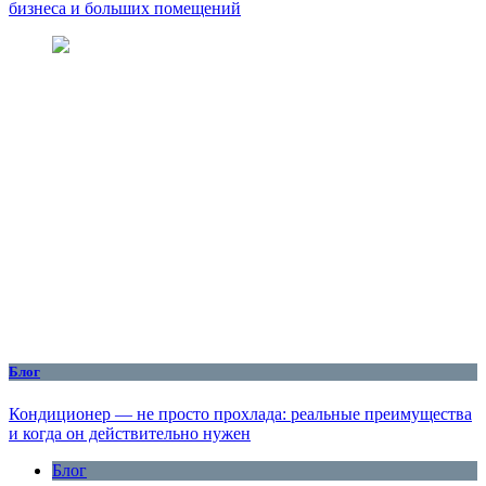
бизнеса и больших помещений
Блог
Кондиционер — не просто прохлада: реальные преимущества
и когда он действительно нужен
Блог