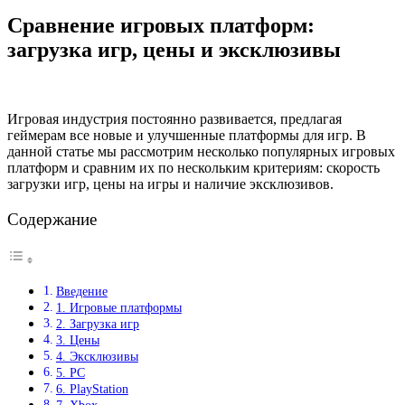
Сравнение игровых платформ:
загрузка игр, цены и эксклюзивы
Игровая индустрия постоянно развивается, предлагая
геймерам все новые и улучшенные платформы для игр. В
данной статье мы рассмотрим несколько популярных игровых
платформ и сравним их по нескольким критериям: скорость
загрузки игр, цены на игры и наличие эксклюзивов.
Содержание
Введение
1. Игровые платформы
2. Загрузка игр
3. Цены
4. Эксклюзивы
5. PC
6. PlayStation