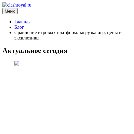
Перейти
к
Меню
clashroyal.ru
информационный сайт
содержимому
Главная
Блог
Сравнение игровых платформ: загрузка игр, цены и
эксклюзивы
Актуальное сегодня