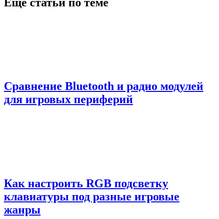
Еще статьи по теме
Сравнение Bluetooth и радио модулей
для игровых периферий
Как настроить RGB подсветку
клавиатуры под разные игровые
жанры