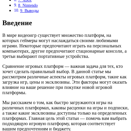
7. Xbox
8. Nintendo
9. Выводы
Введение
В мире видеоигр существует множество платформ, на
которых геймеры могут наслаждаться своими любимыми
играми. Некоторые предпочитают играть на персональных
компьютерах, другие предпочитают стационарные консоли, а
третьи выбирают портативные устройства.
Сравнение игровых платформ — важная задача для тех, кто
хочет сделать правильный выбор. В данной статье мы
рассмотрим различные аспекты игровых платформ, такие как
загрузка игр, цены и эксклюзивы. Эти факторы могут оказать
влияние на ваше решение при покупке новой игровой
платформы.
Мы расскажем о том, как быстро загружаются игры на
различных платформах, каковы расценки на игры и подписки,
а также какие эксклюзивы доступны только на определенных
платформах. Главная цель этой статьи — помочь вам выбрать
подходящую игровую платформу, которая соответствует
вашим предпочтениям и бюджету.