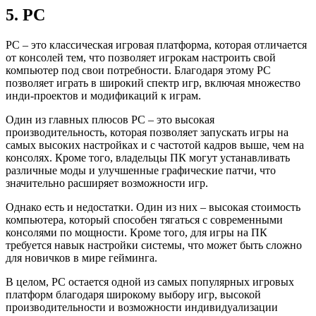
5. PC
PC – это классическая игровая платформа, которая отличается
от консолей тем, что позволяет игрокам настроить свой
компьютер под свои потребности. Благодаря этому PC
позволяет играть в широкий спектр игр, включая множество
инди-проектов и модификаций к играм.
Один из главных плюсов PC – это высокая
производительность, которая позволяет запускать игры на
самых высоких настройках и с частотой кадров выше, чем на
консолях. Кроме того, владельцы ПК могут устанавливать
различные моды и улучшенные графические патчи, что
значительно расширяет возможности игр.
Однако есть и недостатки. Один из них – высокая стоимость
компьютера, который способен тягаться с современными
консолями по мощности. Кроме того, для игры на ПК
требуется навык настройки системы, что может быть сложно
для новичков в мире гейминга.
В целом, PC остается одной из самых популярных игровых
платформ благодаря широкому выбору игр, высокой
производительности и возможности индивидуализации