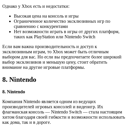
Однако у Xbox есть и недостатки:
Высокая цена на консоль и игры
Ограниченное количество эксклюзивных игр по
сравнению с конкурентами
Нет возможности играть в игры от других платформ,
таких как PlayStation или Nintendo Switch
Если вам важна производительность и доступ к
эксклюзивным играм, то Xbox может быть отличным
выбором для вас. Но если вы предпочитаете более широкий
выбор эксклюзивов и меньшую цену, стоит обратить
внимание на другие игровые платформы.
8. Nintendo
8. Nintendo
Компания Nintendo является одним из ведущих
производителей игровых консолей и видеоигр. Их
флагманская консоль — Nintendo Switch — стала настоящим
хитом благодаря своей гибкости и возможности использовать
как дома, так и в дороге.