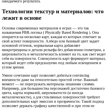
ожидаемого результата.
Технологии текстур и материалов: что
лежит в основе
Основы современных материалов в играх — это так
называемая PBR-логика ( Physically Based Rendering ). Она
опирается на несколько карт, каждая из которых отвечает за
свой аспект поверхности. Албедо или базовый цвет задает
основной оттенок, нормальная карта добавляет
микротрещины и детали рельефа без добавления геометрии, а
шероховатость и металлическость влияют на то, как свет ведет
себя на поверхности. Совокупность карт формирует материал,
который ведет себя предсказуемо под любым освещением и
углом зрения.
Умное сочетание карт позволяет добиться convincing
внешности даже на относительно простой сетке. Важный
момент — не перегружать материалы лишними слоями.
Например, для большинства персонажей достаточно базового
цвета, карты нормалей, шероховатости (и иногда
металлическости), а для стеклянных поверхностей требуют
дополнительных карт эмиссии и прозрачности. Такой подход
позволяет держать графику качественной и при этом не