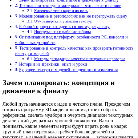
Зачем планировать: концепция и движение к финалу
Технологии текстур и материалов: что лежит в основе
Ключевые типы карт и их роль
Моделирование и ретопология: как не перегружать сцену
UV- развёртка и упаковка текстур
Рабочий процесс: от идеи к готовому результату
Инструменты и рабочие наборы
Оптимизация под платформу: особенности PC, консоли и
мобильных устройств
Тестирование и контроль качества: как проверить готовность
текстур и моделей
Методы деградации качества и визуальная проверка
Истории из практики: опыт и уроки
Будущее текстур и моделей: тенденции и изменения
Зачем планировать: концепция и
движение к финалу
Любой путь начинается с идеи и четкого плана. Прежде чем
открыть программу 3D-моделирования, стоит собрать
референсы, сделать мудборд и очертить диапазон текстурных
детализаций для разных уровней сложности. Важно
понимать, какие элементы игры будут играть роль в кадре:
крупный план персонажа требует больше деталей на
текстурах, а дальний элемент окружения — экономии памяти