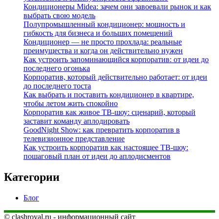
Кондиционеры Midea: зачем они завоевали рынок и как
выбрать свою модель
Полупромышленный кондиционер: мощность и
гибкость для бизнеса и больших помещений
Кондиционер — не просто прохлада: реальные
преимущества и когда он действительно нужен
Как устроить запоминающийся корпоратив: от идеи до
последнего огонька
Корпоратив, который действительно работает: от идеи
до последнего тоста
Как выбрать и поставить кондиционер в квартире,
чтобы летом жить спокойно
Корпоратив как живое ТВ‑шоу: сценарий, который
заставит команду аплодировать
GoodNight Show: как превратить корпоратив в
телевизионное представление
Как устроить корпоратив как настоящее ТВ‑шоу:
пошаговый план от идеи до аплодисментов
Категории
Блог
© clashroyal.ru - информационный сайт