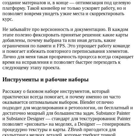
создание материалов и, в конце — оптимизация под целевую
платформу. Такой конвейер не только ускоряет работу, но и
позволяет вовремя увидеть узкие места и скорректировать
курс.
Не забывайте про версионность и документацию. В каждом
этапе полезно фиксировать принятые решения: какие карты
добавлены, почему выбрана та или иная деталь, какие
ограничения по памяти и FPS. Это упрощает работу команде
и помогает избежать повторного переписывания элементов.
Лично для меня такая прозрачность процесса всегда сокращает
время на исправления и позволяет быстрее переходить к
следующему этапу проекта.
Инструменты и рабочие наборы
Расскажу о базовом наборе инструментов, который
практически всегда помогает, и почему именно он часто
оказывается оптимальным выбором. Blender отлично
подходит для моделирования и ретопологии, он бесплатный и
достаточно мощный для большинства задач. Substance Painter
и Substance Designer — стандарт для текстурирования: Painter
позволяет «рисовать» на моделях, а Designer — генерировать
процедурно текстуры и карты. ZBrush пригодится для
скульптинга мелких деталей, которые требуют точной