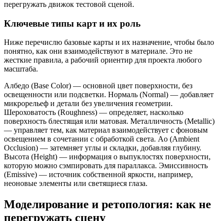
перегружать движок тестовой сценой.
Ключевые типы карт и их роль
Ниже перечислю базовые карты и их назначение, чтобы было
понятно, как они взаимодействуют в материале. Это не
жесткие правила, а рабочий ориентир для проекта любого
масштаба.
Албедо (Base Color) — основной цвет поверхности, без
освещенности или подсветки. Нормаль (Normal) — добавляет
микрорельеф и детали без увеличения геометрии.
Шероховатость (Roughness) — определяет, насколько
поверхность блестящая или матовая. Металличность (Metallic)
— управляет тем, как материал взаимодействует с фоновым
освещением в сочетании с обработкой света. Ao (Ambient
Occlusion) — затемняет углы и складки, добавляя глубину.
Высота (Height) — информация о выпуклостях поверхности,
которую можно сэмпировать для параллакса. Эмиссивность
(Emissive) — источник собственной яркости, например,
неоновые элементы или светящиеся глаза.
Моделирование и ретопология: как не
перегружать сцену