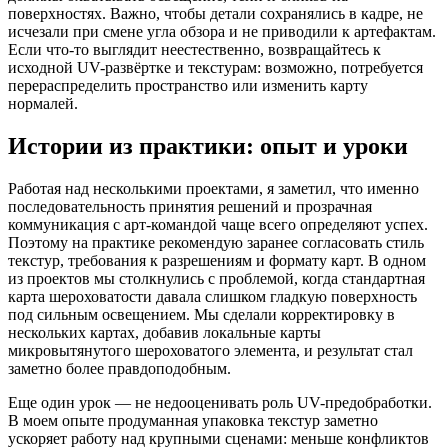
поверхностях. Важно, чтобы детали сохранялись в кадре, не
исчезали при смене угла обзора и не приводили к артефактам.
Если что-то выглядит неестественно, возвращайтесь к
исходной UV-развёртке и текстурам: возможно, потребуется
перераспределить пространство или изменить карту
нормалей.
Истории из практики: опыт и уроки
Работая над несколькими проектами, я заметил, что именно
последовательность принятия решений и прозрачная
коммуникация с арт-командой чаще всего определяют успех.
Поэтому на практике рекомендую заранее согласовать стиль
текстур, требования к разрешениям и формату карт. В одном
из проектов мы столкнулись с проблемой, когда стандартная
карта шероховатости давала слишком гладкую поверхность
под сильным освещением. Мы сделали корректировку в
нескольких картах, добавив локальные карты
микровытянутого шероховатого элемента, и результат стал
заметно более правдоподобным.
Еще один урок — не недооценивать роль UV-предобработки.
В моем опыте продуманная упаковка текстур заметно
ускоряет работу над крупными сценами: меньше конфликтов