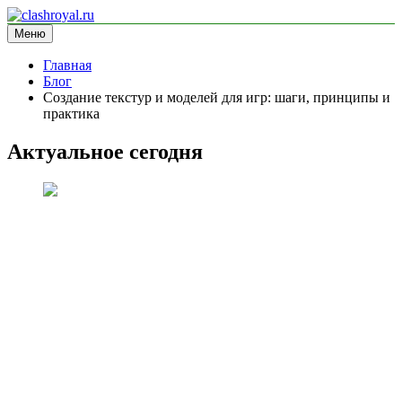
Перейти
к
Меню
clashroyal.ru
информационный сайт
содержимому
Главная
Блог
Создание текстур и моделей для игр: шаги, принципы и
практика
Актуальное сегодня