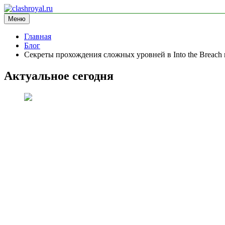
Перейти
к
Меню
clashroyal.ru
информационный сайт
содержимому
Главная
Блог
Секреты прохождения сложных уровней в Into the Breach 
Актуальное сегодня