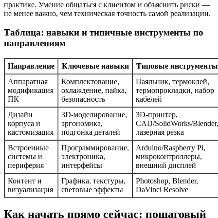
практике. Умение общаться с клиентом и объяснить риски —
не менее важно, чем техническая точность самой реализации.
Таблица: навыки и типичные инструменты по
направлениям
Направление
Ключевые навыки
Типовые инструменты
Аппаратная
Комплектование,
Паяльник, термоклей,
модификация
охлаждение, пайка,
термопрокладки, набор
ПК
безопасность
кабелей
Дизайн
3D-моделирование,
3D-принтер,
корпуса и
эргономика,
CAD/SolidWorks/Blender
кастомизация
подгонка деталей
лазерная резка
Встроенные
Программирование,
Arduino/Raspberry Pi,
системы и
электроника,
микроконтроллеры,
периферия
интерфейсы
внешний дисплей
Контент и
Графика, текстуры,
Photoshop, Blender,
визуализация
световые эффекты
DaVinci Resolve
Как начать прямо сейчас: пошаговый