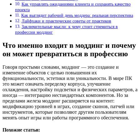
Как управлять ожиданиями клиента и сохранять качество
проекта
Как выглядит рабочий день моддера: реальная перспектива
Лайфхаки и практические советы от практиков
Заключительные мысли: к чему стоит стремиться в
профессии моддинг
Что именно входит в моддинг и почему
он может превратиться в профессию
Говоря простыми словами, моддинг — это создание и
изменение объектов с целью повышения их
функциональности, эстетики или уникальности. В мире ПК
это может означать переделку корпуса, улучшение
охлаждения, настройку подсветки и физических параметров, а
иногда — интеграцию нестандартных компонентов. Но за
пределами железа моддинг расширяется на контент:
модификацию уровней в играх, создание скинов, патчей или
инструментов, которые позволяют другим пользователям
менять опыт игры или работы программного обеспечения.
Похожие статьи: