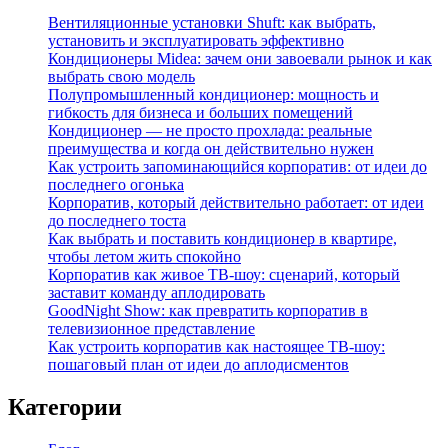
Вентиляционные установки Shuft: как выбрать,
установить и эксплуатировать эффективно
Кондиционеры Midea: зачем они завоевали рынок и как
выбрать свою модель
Полупромышленный кондиционер: мощность и
гибкость для бизнеса и больших помещений
Кондиционер — не просто прохлада: реальные
преимущества и когда он действительно нужен
Как устроить запоминающийся корпоратив: от идеи до
последнего огонька
Корпоратив, который действительно работает: от идеи
до последнего тоста
Как выбрать и поставить кондиционер в квартире,
чтобы летом жить спокойно
Корпоратив как живое ТВ‑шоу: сценарий, который
заставит команду аплодировать
GoodNight Show: как превратить корпоратив в
телевизионное представление
Как устроить корпоратив как настоящее ТВ‑шоу:
пошаговый план от идеи до аплодисментов
Категории