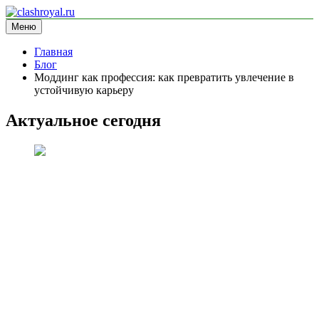
Перейти
к
Меню
clashroyal.ru
информационный сайт
содержимому
Главная
Блог
Моддинг как профессия: как превратить увлечение в
устойчивую карьеру
Актуальное сегодня