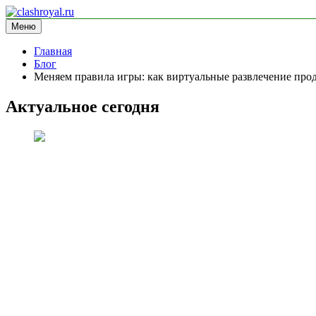
Перейти
к
Меню
clashroyal.ru
информационный сайт
содержимому
Главная
Блог
Меняем правила игры: как виртуальные развлечение про
Актуальное сегодня