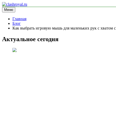
Перейти
к
Меню
clashroyal.ru
информационный сайт
содержимому
Главная
Блог
Как выбрать игровую мышь для маленьких рук с хватом cl
Актуальное сегодня