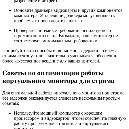
разрешение и битрейт.
Обновите драйвера видеокарты и других компонентов
компьютера. Устаревшие драйвера могут вызывать
проблемы с производительностью.
Проверьте системные требования используемого
стримингового софта. Возможно, ваш компьютер не
соответствует минимальным требованиям.
Попробуйте эти способы и, возможно, задержки во время
стрима исчезнут или значительно уменьшатся, обеспечив
более качественное вещание для ваших зрителей.
Советы по оптимизации работы
виртуального монитора для стрима
Для оптимальной работы виртуального монитора при стриме
без задержек рекомендуется следовать нескольким простым
советам:
Используйте мощный компьютер с хорошим
процессором и видеокартой, чтобы обеспечить плавную
работу программ для стриминга и виртуального
монитора.