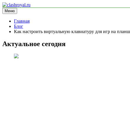
Перейти
к
Меню
clashroyal.ru
информационный сайт
содержимому
Главная
Блог
Как настроить виртуальную клавиатуру для игр на планш
Актуальное сегодня