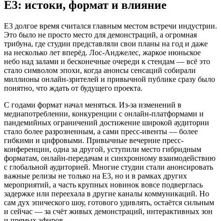
E3: истоки, формат и влияние
E3 долгое время считался главным местом встречи индустрии.
Это было не просто место для демонстраций, а огромная
трибуна, где студии представляли свои планы на год и даже
на несколько лет вперёд. Лос-Анджелес, жаркое июньское
небо над залами и бесконечные очереди к стендам — всё это
стало символом эпохи, когда анонсы сенсаций собирали
миллионы онлайн-зрителей и привычной публике сразу было
понятно, что ждать от будущего проекта.
С годами формат начал меняться. Из-за изменений в
медиапотреблении, конкуренции с онлайн-платформами и
пандемийных ограничений достижение широкой аудитории
стало более разрозненным, а сами пресс‑ивенты — более
гибкими и цифровыми. Привычные вечерние пресс-
конференции, одна за другой, уступили место гибридным
форматам, онлайн‑передачам и синхронному взаимодействию
с глобальной аудиторией. Многие студии стали анонсировать
важные релизы не только на E3, но и в рамках других
мероприятий, а часть крупных новинок вовсе подверглась
задержке или переехала в другие каналы коммуникаций. Но
сам дух эпического шоу, готового удивлять, остаётся сильным
и сейчас — за счёт живых демонстраций, интерактивных зон
и прямых эфиров.