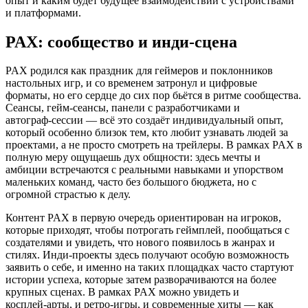
опыт и каким будет будущее взаимодействий с устройствами
и платформами.
PAX: сообщество и инди‑сцена
PAX родился как праздник для геймеров и поклонников
настольных игр, и со временем затронул и цифровые
форматы, но его сердце до сих пор бьётся в ритме сообщества.
Сеансы, гейм‑сеансы, панели с разработчиками и
автограф‑сессии — всё это создаёт индивидуальный опыт,
который особенно близок тем, кто любит узнавать людей за
проектами, а не просто смотреть на трейлеры. В рамках PAX в
полную меру ощущаешь дух общности: здесь мечты и
амбиции встречаются с реальными навыками и упорством
маленьких команд, часто без большого бюджета, но с
огромной страстью к делу.
Контент PAX в первую очередь ориентирован на игроков,
которые приходят, чтобы потрогать геймплей, пообщаться с
создателями и увидеть, что нового появилось в жанрах и
стилях. Инди‑проекты здесь получают особую возможность
заявить о себе, и именно на таких площадках часто стартуют
истории успеха, которые затем разворачиваются на более
крупных сценах. В рамках PAX можно увидеть и
косплей‑арты, и ретро‑игры, и современные хиты — как