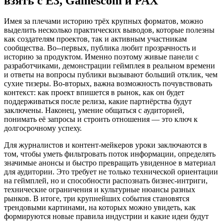
взять с E3, Gamescom и PAX
Имея за плечами историю трёх крупных форматов, можно
выделить несколько практических выводов, которые полезны
как создателям проектов, так и активным участникам
сообщества. Во‑-первых, публика любит прозрачность и
историю за продуктом. Именно поэтому живые панели с
разработчиками, демонстрации геймплея в реальном времени
и ответы на вопросы публики вызывают больший отклик, чем
сухие тизеры. Во‑вторых, важна возможность почувствовать
контекст: как проект впишется в рынок, как он будет
поддерживаться после релиза, какие партнёрства будут
заключены. Наконец, умение общаться с аудиторией,
понимать её запросы и строить отношения — это ключ к
долгосрочному успеху.
Для журналистов и контент‑мейкеров уроки заключаются в
том, чтобы уметь фильтровать поток информации, определять
значимые анонсы и быстро превращать увиденное в материал
для аудитории. Это требует не только технической ориентации
на геймплей, но и способности распознать бизнес‑интриги,
технические ограничения и культурные нюансы разных
рынков. В итоге, три крупнейших события становятся
трендовыми картинами, на которых можно увидеть, как
формируются новые правила индустрии и какие идеи будут