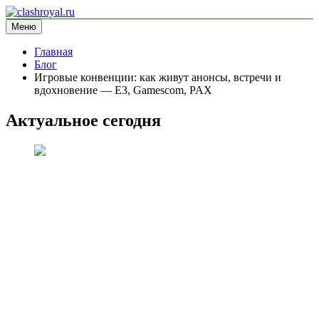
Перейти
к
Меню
clashroyal.ru
информационный сайт
содержимому
Главная
Блог
Игровые конвенции: как живут анонсы, встречи и
вдохновение — E3, Gamescom, PAX
Актуальное сегодня