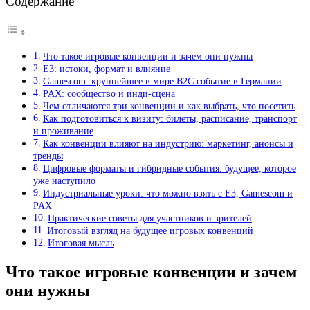
Содержание
Что такое игровые конвенции и зачем они нужны
E3: истоки, формат и влияние
Gamescom: крупнейшее в мире B2C событие в Германии
PAX: сообщество и инди‑сцена
Чем отличаются три конвенции и как выбрать, что посетить
Как подготовиться к визиту: билеты, расписание, транспорт
и проживание
Как конвенции влияют на индустрию: маркетинг, анонсы и
тренды
Цифровые форматы и гибридные события: будущее, которое
уже наступило
Индустриальные уроки: что можно взять с E3, Gamescom и
PAX
Практические советы для участников и зрителей
Итоговый взгляд на будущее игровых конвенций
Итоговая мысль
Что такое игровые конвенции и зачем
они нужны