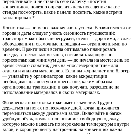
переплачивать и не ставить себе галочку «посетил
конвенцию», полезно определить цель посещения: какие
стенды посмотреть, какие панели посетить, какие встречи
запланировать*
Логистика — не менее важная часть успеха. В зависимости от
города и даты следует учесть сезонность путешествий:
транспорт может быть перегружен, отели — дорогими, а сдача
оборудования и съемочные площадки — ограниченными по
времени. Практически всегда оптимально планировать
поездку за несколько месяцев, составлять маршрут по
горизонтам: как минимум день — до начала на месте; день во
время самого события; день на «послемероприятие» для
отдыха и анализа материалов. Если вы журналист или блогер
— узнавайте у организаторов, какие аккредитации
необходимы для доступа к пресс‑зоне, каким образом
организованы трансляции и как получать разрешение на
использование материалов в своих материалах.
Физическая подготовка тоже имеет значение. Трудно
держаться на ногах по нескольку дней, когда приходится
перемещаться между десятками залов. Включайте в багаж
удобную обувь, компактное питание, свободную одежду,
которую можно надевать по мере смены температуры внутри
залов, и хорошую ленту настроения: на конвенциях важна