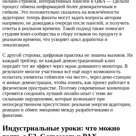
онлайн‑стримов, интерактивных панелей и Q&A — сделали
процесс обмена информацией более демократичным и
гибким. Это положительно сказалось на вовлечённости
аудитории: теперь фанаты могут задать вопросы авторам
напрямую, не дожидаясь очереди после панелей, и получить
ответы в реальном времени. Такой подход также помогает
студиям tester‑сообщества и сбору отзывов по продукту в
реальном времени, что ускоряет цикл доработки и
локализации.
С другой стороны, цифровая практика не лишена вызовов. Не
каждый трейлер, не каждый демонстрационный клип
передаёт тот же эффект через экран домашнего монитора. В
результате многие участники всё ещё ищут возможность
испытать элементы геймплея «на месте», через демо‑станции
и живые демонстрации, чтобы понять, как проект работает в
физическом пространстве. Поэтому современные конвенции
стремятся соединять лучший онлайн‑опыт с теми же
сильными ощущениями, которые возникают при
непосредственном присутствии: реальная энергия аудитории,
реакции и обмен эмоциями между разработчиками и
фанатами.
Индустриальные уроки: что можно